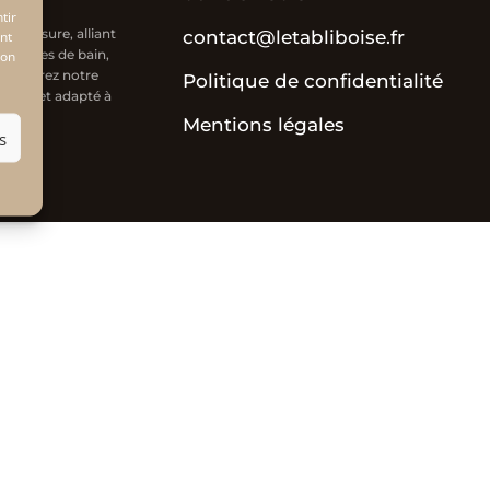
tir
ur mesure, alliant
contact@letabliboise.fr
nt
nes, salles de bain,
son
Découvrez notre
Politique de confidentialité
ique et adapté à
Mentions légales
s
on