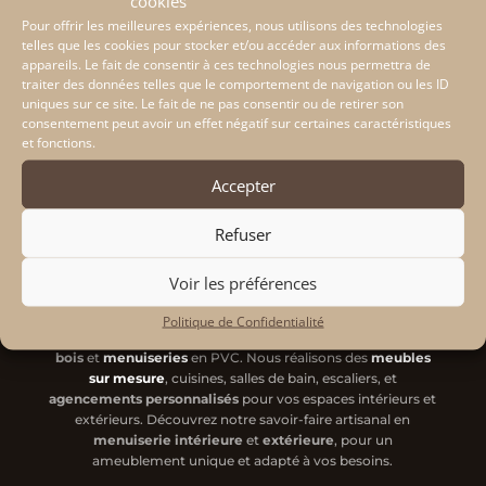
cookies
Pour offrir les meilleures expériences, nous utilisons des technologies
telles que les cookies pour stocker et/ou accéder aux informations des
appareils. Le fait de consentir à ces technologies nous permettra de
traiter des données telles que le comportement de navigation ou les ID
uniques sur ce site. Le fait de ne pas consentir ou de retirer son
consentement peut avoir un effet négatif sur certaines caractéristiques
et fonctions.
Accepter


Refuser
Voir les préférences
L’Établi Boisé
, artisan
menuisier
à Chantonnay, spécialiste
Politique de Confidentialité
de l’
agencement intérieur
sur mesure, alliant travail du
bois
et
menuiseries
en PVC. Nous réalisons des
meubles
sur mesure
, cuisines, salles de bain, escaliers, et
agencements personnalisés
pour vos espaces intérieurs et
extérieurs. Découvrez notre savoir-faire artisanal en
menuiserie intérieure
et
extérieure
, pour un
ameublement unique et adapté à vos besoins.